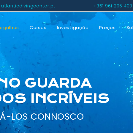
atlanticdivingcenter.pt
+351 961 296 400
rgulhos
Cursos
Investigação
Preços
So
NO GUARDA
OS INCRÍVEIS
RÁ-LOS CONNOSCO