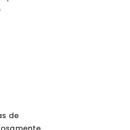
.
as de
dosamente