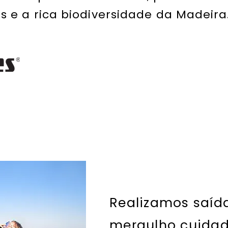
as e a rica biodiversidade da Madeira
Realizamos saíd
mergulho cuida